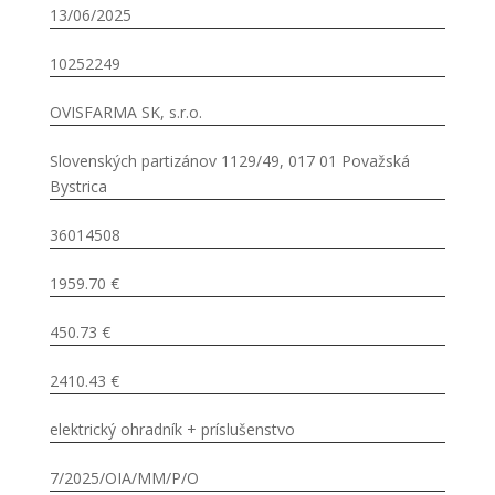
13/06/2025
10252249
OVISFARMA SK, s.r.o.
Slovenských partizánov 1129/49, 017 01 Považská
Bystrica
36014508
1959.70 €
450.73 €
2410.43 €
elektrický ohradník + príslušenstvo
7/2025/OIA/MM/P/O