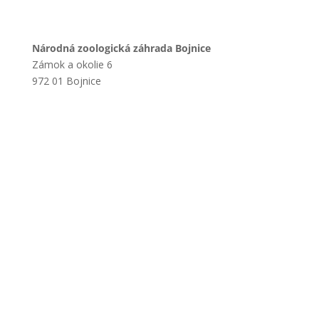
Národná zoologická záhrada Bojnice
Zámok a okolie 6
972 01 Bojnice
+421 901 714 752
+421 46 540 32 41