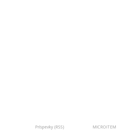
Copyright © 2020 Národná zoo Bojnice. Všetky práva
vyhradené.
Príspevky (RSS)
I Powered by:
MICROITEM
I