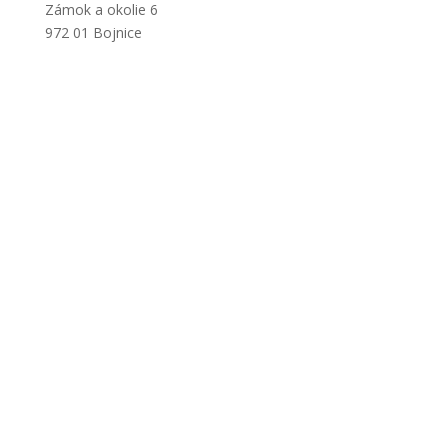
Zámok a okolie 6
972 01 Bojnice
+421 901 714 752
+421 46 540 32 41