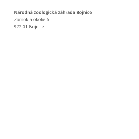
Národná zoologická záhrada Bojnice
Zámok a okolie 6
972 01 Bojnice
+421 901 714 752
+421 46 540 32 41