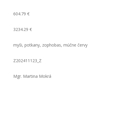
604.79 €
3234.29 €
myši, potkany, zophobas, múčne červy
Z202411123_Z
Mgr. Martina Mokrá