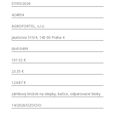
07/05/2026
424854
AGROFORTEL, s.r.o.
Jaurisova 515/4, 140 00 Praha 4
06410499
101.52 €
23.35 €
124.87 €
zámkový krúžok na sliepky, kačice, odparovacie bloky
14/2026/OZOO/O