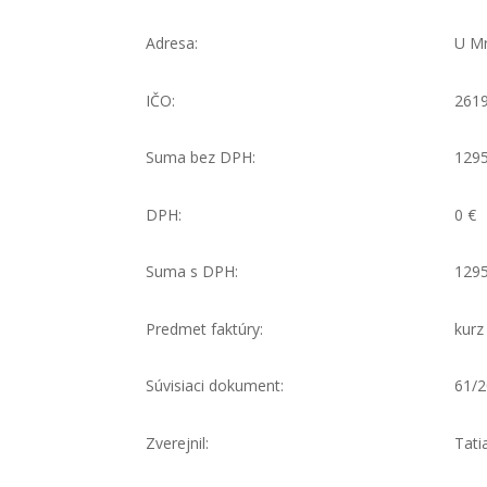
Adresa:
U Mr
IČO:
261
Suma bez DPH:
1295
DPH:
0 €
Suma s DPH:
1295
Predmet faktúry:
kurz
Súvisiaci dokument:
61/
Zverejnil:
Tati