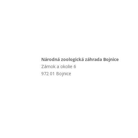
Národná zoologická záhrada Bojnice
Zámok a okolie 6
972 01 Bojnice
+421 901 714 752