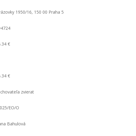
ázovky 1950/16, 150 00 Praha 5
94724
.34 €
.34 €
 chovateľa zvierat
2025/EO/O
ana Bahulová