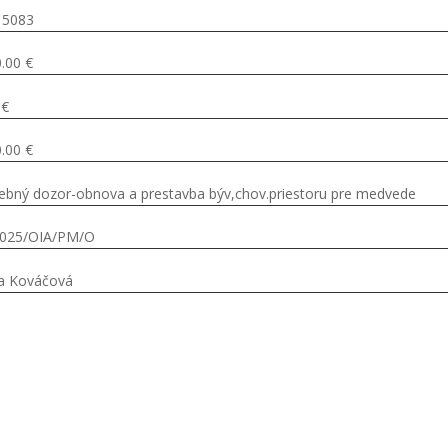
15083
.00 €
 €
.00 €
ebný dozor-obnova a prestavba býv,chov.priestoru pre medvede
2025/OIA/PM/O
a Kováčová