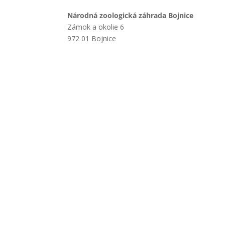
Národná zoologická záhrada Bojnice
Zámok a okolie 6
972 01 Bojnice
+421 901 714 752
+421 46 540 32 41
zoobojnice@zoobojnice.sk