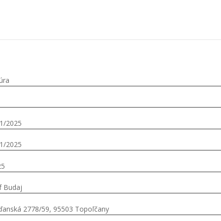
úra
1/2025
1/2025
25
f Budaj
ďanská 2778/59, 95503 Topoľčany