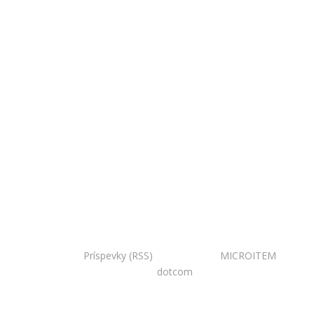
Copyright © 2020 Národná zoo Bojnice. Všetky práva
vyhradené.
Príspevky (RSS)
I Powered by:
MICROITEM
I
Design:
dotcom