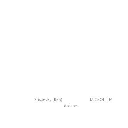
Copyright © 2020 Národná zoo Bojnice. Všetky práva
vyhradené.
Príspevky (RSS)
I Powered by:
MICROITEM
I
Design:
dotcom