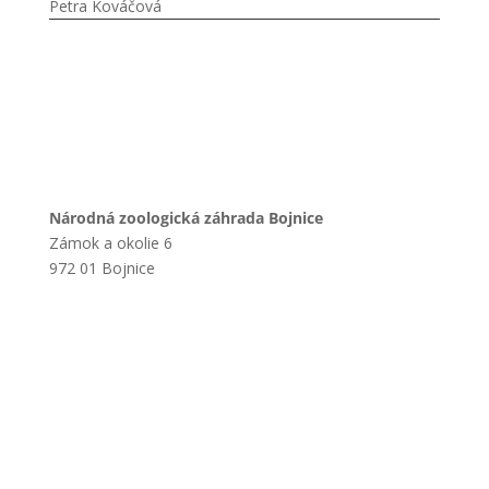
Petra Kováčová
Národná zoologická záhrada Bojnice
Zámok a okolie 6
972 01 Bojnice
+421 901 714 752
+421 46 540 32 41
zoobojnice@zoobojnice.sk