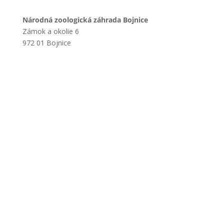
Národná zoologická záhrada Bojnice
Zámok a okolie 6
972 01 Bojnice
+421 901 714 752
+421 46 540 32 41