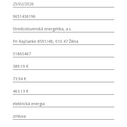
25/02/2026
9651436196
Stredoslovenská energetika, a.s.
Pri Rajčianke 8591/4B, 010 47 Žilina
51865467
389.19 €
73.94 €
463.13 €
elektrická energia
zmluva