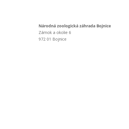
Národná zoologická záhrada Bojnice
Zámok a okolie 6
972 01 Bojnice
+421 901 714 752
+421 46 540 32 41
zoobojnice@zoobojnice.sk