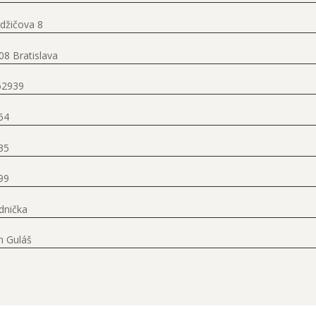
džičova 8
08 Bratislava
62939
64
35
99
dnička
n Guláš