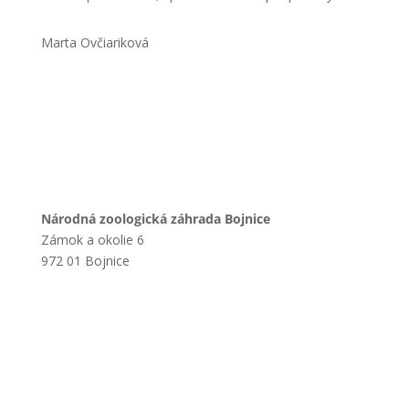
Marta Ovčiariková
Národná zoologická záhrada Bojnice
Zámok a okolie 6
972 01 Bojnice
+421 901 714 752
+421 46 540 32 41