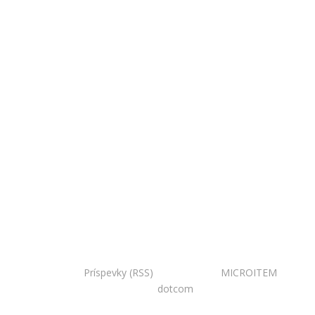
Copyright © 2020 Národná zoo Bojnice. Všetky práva
vyhradené.
Príspevky (RSS)
I Powered by:
MICROITEM
I
Design:
dotcom