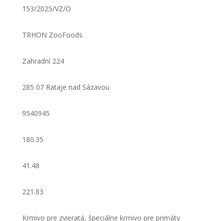
153/2025/VZ/O
TRHON ZooFoods
Zahradní 224
285 07 Rataje nad Sázavou
9540945
180.35
41.48
221.83
Krmivo pre zvieratá, špeciálne krmivo pre primáty