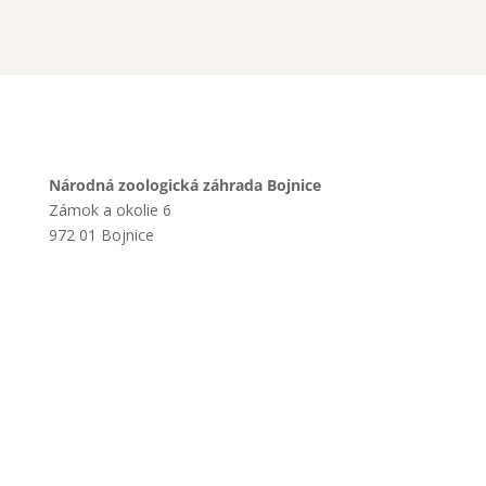
Národná zoologická záhrada Bojnice
Zámok a okolie 6
972 01 Bojnice
+421 901 714 752
+421 46 540 32 41
zoobojnice@zoobojnice.sk