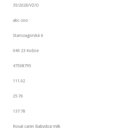
35/2026/VZ/O
abc-zoo
Starozagorská 6
040 23 Košice
47508795
111.02
25.76
137.78
Royal canin Babydog milk