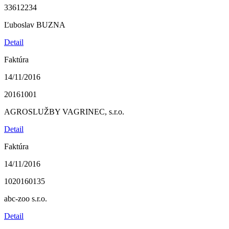
33612234
Ľuboslav BUZNA
Detail
Faktúra
14/11/2016
20161001
AGROSLUŽBY VAGRINEC, s.r.o.
Detail
Faktúra
14/11/2016
1020160135
abc-zoo s.r.o.
Detail