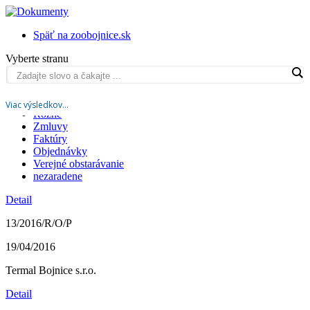
Späť na zoobojnice.sk
Vyberte stranu
All
Viac výsledkov...
Rôzne
Zmluvy
Faktúry
Objednávky
Verejné obstarávanie
nezaradene
Detail
13/2016/R/O/P
19/04/2016
Termal Bojnice s.r.o.
Detail