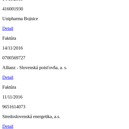
416001930
Unipharma Bojnice
Detail
Faktúra
14/11/2016
0700569727
Allianz - Slovenská poisťovňa, a. s.
Detail
Faktúra
11/11/2016
9651614073
Stredoslovenská energetika, a.s.
Detail