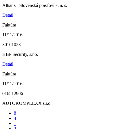
Allianz - Slovenská poisťovňa, a. s.
Detail
Faktúra
11/11/2016
30161023
HBP Security, s.r.o.
Detail
Faktúra
11/11/2016
016512906
AUTOKOMPLEXX s.r.o.
8
4
1
2